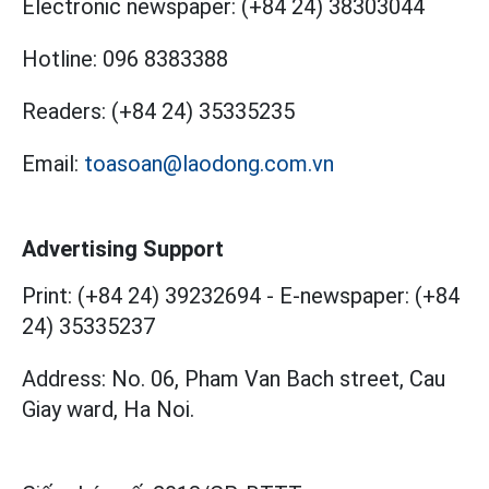
Electronic newspaper:
(+84 24) 38303044
Hotline:
096 8383388
Readers:
(+84 24) 35335235
Email:
toasoan@laodong.com.vn
Advertising Support
Print: (+84 24) 39232694
-
E-newspaper: (+84
24) 35335237
Address: No. 06, Pham Van Bach street, Cau
Giay ward, Ha Noi.