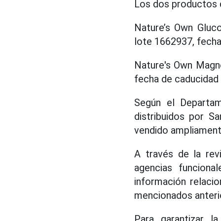
Los dos productos qu
Nature’s Own Gluco
lote 1662937, fecha
Nature's Own Magne
fecha de caducidad 
Según el Departam
distribuidos por S
vendido ampliamente
A través de la rev
agencias funciona
información relaci
mencionados anteri
Para garantizar l