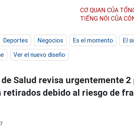
CƠ QUAN CỦA TỔN
TIẾNG NÓI CỦA C
Deportes
Negocios
Es el momento
El s
he
Ver el nuevo diseño
o de Salud revisa urgentemente 2
 retirados debido al riesgo de f
7