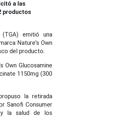
citó a las
 2 productos
a (TGA) emitió una
 marca Nature's Own
sco del producto.
e’s Own Glucosamine
ycinate 1150mg (300
propuso la retirada
por Sanofi Consumer
 y la salud de los