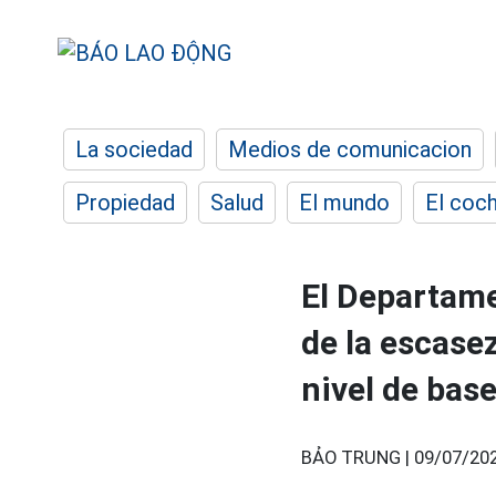
La sociedad
Medios de comunicacion
Propiedad
Salud
El mundo
El coc
El Departame
de la escase
nivel de bas
BẢO TRUNG |
09/07/202