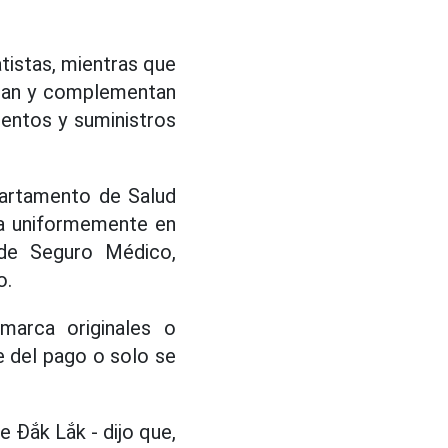
tistas, mientras que
stan y complementan
mentos y suministros
partamento de Salud
ada uniformemente en
 de Seguro Médico,
o.
arca originales o
 del pago o solo se
e Đắk Lắk - dijo que,