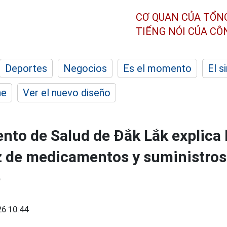
CƠ QUAN CỦA TỔN
TIẾNG NÓI CỦA C
Deportes
Negocios
Es el momento
El s
he
Ver el nuevo diseño
nto de Salud de Đắk Lắk explica 
z de medicamentos y suministros
e
6 10:44