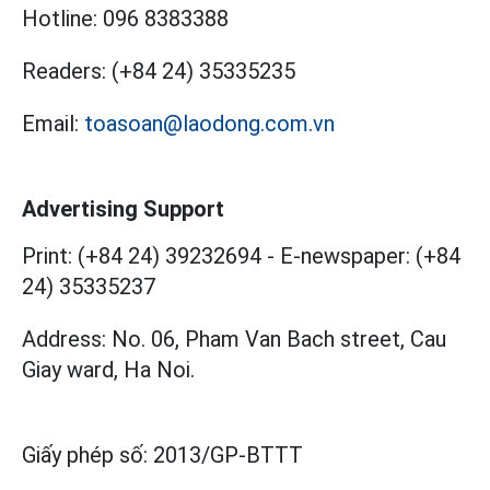
Hotline:
096 8383388
Readers:
(+84 24) 35335235
Email:
toasoan@laodong.com.vn
Advertising Support
Print: (+84 24) 39232694
-
E-newspaper: (+84
24) 35335237
Address: No. 06, Pham Van Bach street, Cau
Giay ward, Ha Noi.
Giấy phép số:
2013/GP-BTTT