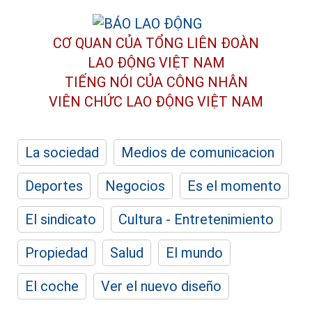
CƠ QUAN CỦA TỔNG LIÊN ĐOÀN
LAO ĐỘNG VIỆT NAM
TIẾNG NÓI CỦA CÔNG NHÂN
VIÊN CHỨC LAO ĐỘNG
VIỆT NAM
La sociedad
Medios de comunicacion
Deportes
Negocios
Es el momento
El sindicato
Cultura - Entretenimiento
Propiedad
Salud
El mundo
El coche
Ver el nuevo diseño