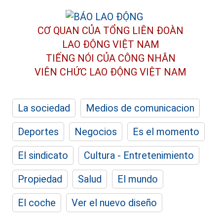
CƠ QUAN CỦA TỔNG LIÊN ĐOÀN
LAO ĐỘNG VIỆT NAM
TIẾNG NÓI CỦA CÔNG NHÂN
VIÊN CHỨC LAO ĐỘNG
VIỆT NAM
La sociedad
Medios de comunicacion
Deportes
Negocios
Es el momento
El sindicato
Cultura - Entretenimiento
Propiedad
Salud
El mundo
El coche
Ver el nuevo diseño