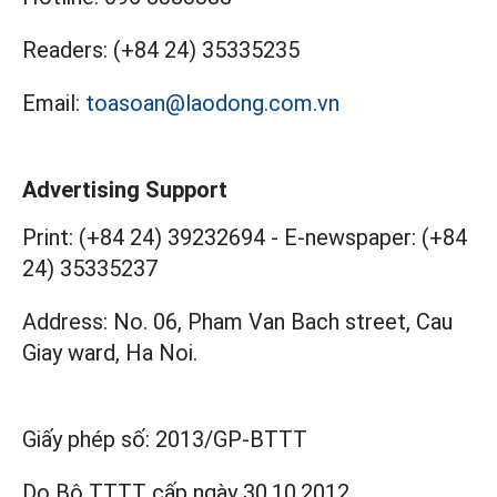
Readers:
(+84 24) 35335235
Email:
toasoan@laodong.com.vn
Advertising Support
Print: (+84 24) 39232694
-
E-newspaper: (+84
24) 35335237
Address: No. 06, Pham Van Bach street, Cau
Giay ward, Ha Noi.
Giấy phép số:
2013/GP-BTTT
Do Bộ TTTT cấp
ngày 30.10.2012