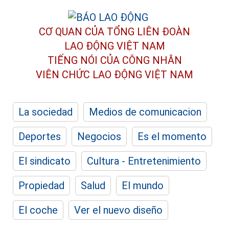
CƠ QUAN CỦA TỔNG LIÊN ĐOÀN
LAO ĐỘNG VIỆT NAM
TIẾNG NÓI CỦA CÔNG NHÂN
VIÊN CHỨC LAO ĐỘNG
VIỆT NAM
La sociedad
Medios de comunicacion
Deportes
Negocios
Es el momento
El sindicato
Cultura - Entretenimiento
Propiedad
Salud
El mundo
El coche
Ver el nuevo diseño