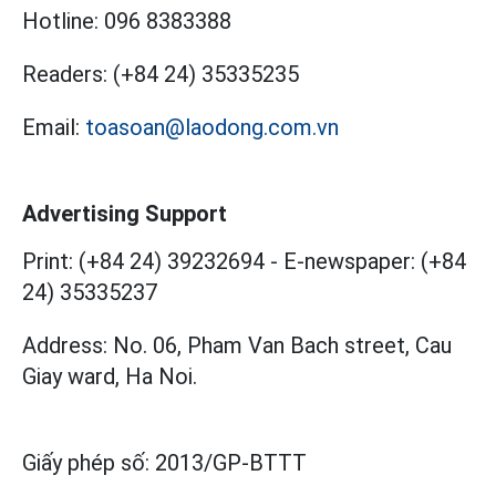
Hotline:
096 8383388
Readers:
(+84 24) 35335235
Email:
toasoan@laodong.com.vn
Advertising Support
Print: (+84 24) 39232694
-
E-newspaper: (+84
24) 35335237
Address: No. 06, Pham Van Bach street, Cau
Giay ward, Ha Noi.
Giấy phép số:
2013/GP-BTTT