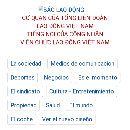
CƠ QUAN CỦA TỔNG LIÊN ĐOÀN
LAO ĐỘNG VIỆT NAM
TIẾNG NÓI CỦA CÔNG NHÂN
VIÊN CHỨC LAO ĐỘNG
VIỆT NAM
La sociedad
Medios de comunicacion
Deportes
Negocios
Es el momento
El sindicato
Cultura - Entretenimiento
Propiedad
Salud
El mundo
El coche
Ver el nuevo diseño