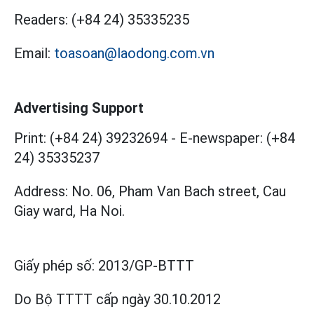
Readers:
(+84 24) 35335235
Email:
toasoan@laodong.com.vn
Advertising Support
Print: (+84 24) 39232694
-
E-newspaper: (+84
24) 35335237
Address: No. 06, Pham Van Bach street, Cau
Giay ward, Ha Noi.
Giấy phép số:
2013/GP-BTTT
Do Bộ TTTT cấp
ngày 30.10.2012