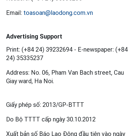
Email:
toasoan@laodong.com.vn
Advertising Support
Print: (+84 24) 39232694
-
E-newspaper: (+84
24) 35335237
Address: No. 06, Pham Van Bach street, Cau
Giay ward, Ha Noi.
Giấy phép số:
2013/GP-BTTT
Do Bộ TTTT cấp
ngày 30.10.2012
Xuất bản số Báo Lao Động đầu tiên vào ngày