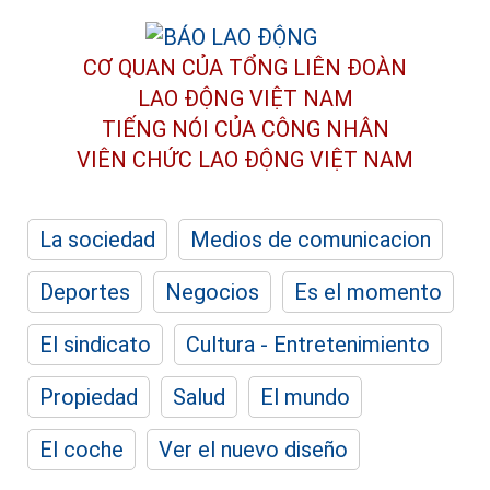
CƠ QUAN CỦA TỔNG LIÊN ĐOÀN
LAO ĐỘNG VIỆT NAM
TIẾNG NÓI CỦA CÔNG NHÂN
VIÊN CHỨC LAO ĐỘNG
VIỆT NAM
La sociedad
Medios de comunicacion
Deportes
Negocios
Es el momento
El sindicato
Cultura - Entretenimiento
Propiedad
Salud
El mundo
El coche
Ver el nuevo diseño