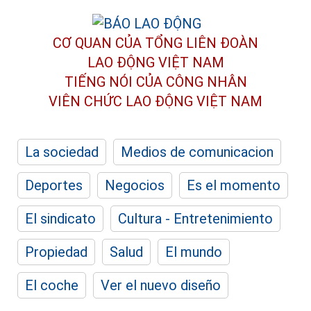
CƠ QUAN CỦA TỔNG LIÊN ĐOÀN
LAO ĐỘNG VIỆT NAM
TIẾNG NÓI CỦA CÔNG NHÂN
VIÊN CHỨC LAO ĐỘNG
VIỆT NAM
La sociedad
Medios de comunicacion
Deportes
Negocios
Es el momento
El sindicato
Cultura - Entretenimiento
Propiedad
Salud
El mundo
El coche
Ver el nuevo diseño