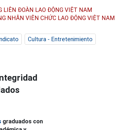
G LIÊN ĐOÀN
LAO ĐỘNG VIỆT NAM
ÔNG NHÂN
VIÊN CHỨC LAO ĐỘNG
VIỆT NAM
indicato
Cultura - Entretenimiento
integridad
dados
s
graduados con
cadémica y