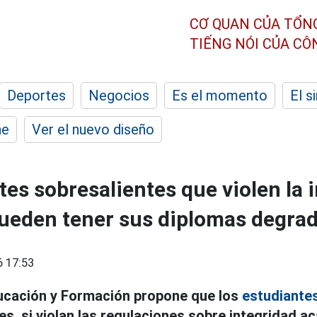
CƠ QUAN CỦA TỔN
TIẾNG NÓI CỦA C
Deportes
Negocios
Es el momento
El s
he
Ver el nuevo diseño
tes sobresalientes que violen la 
ueden tener sus diplomas degra
 17:53
ducación y Formación propone que los
estudiante
es, si violan las regulaciones sobre integridad a