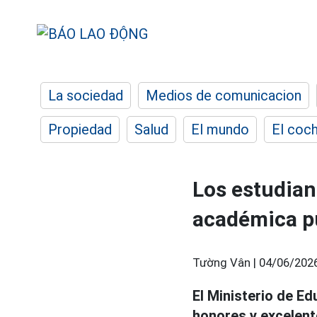
La sociedad
Medios de comunicacion
Propiedad
Salud
El mundo
El coc
Los estudian
académica p
Tường Vân |
04/06/2026
El Ministerio de E
honores y excelent