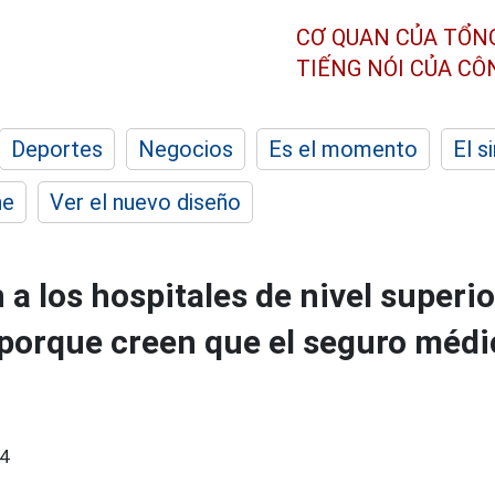
CƠ QUAN CỦA TỔN
TIẾNG NÓI CỦA C
Deportes
Negocios
Es el momento
El s
he
Ver el nuevo diseño
a los hospitales de nivel superio
orque creen que el seguro médi
4