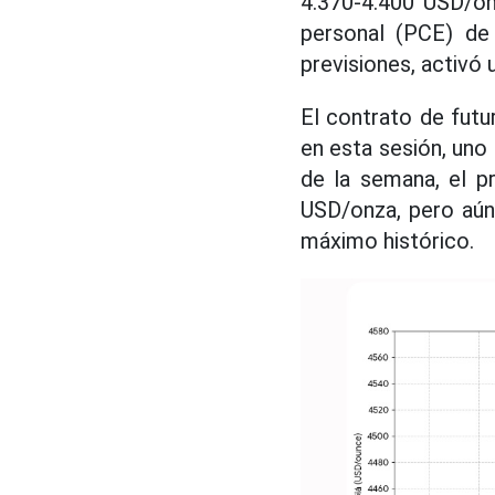
4.370-4.400 USD/on
personal (PCE) de 
previsiones, activó 
El contrato de fut
en esta sesión, uno 
de la semana, el p
USD/onza, pero aún
máximo histórico.