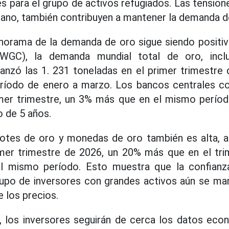
es para el grupo de activos refugiados. Las tension
Líbano, también contribuyen a mantener la demanda d
anorama de la demanda de oro sigue siendo positi
WGC), la demanda mundial total de oro, inclu
canzó las 1. 231 toneladas en el primer trimestr
período de enero a marzo. Los bancos centrales 
imer trimestre, un 3% más que en el mismo período
o de 5 años.
otes de oro y monedas de oro también es alta, a
imer trimestre de 2026, un 20% más que en el trim
 mismo período. Esto muestra que la confianza
grupo de inversores con grandes activos aún se man
 los precios.
 los inversores seguirán de cerca los datos ec