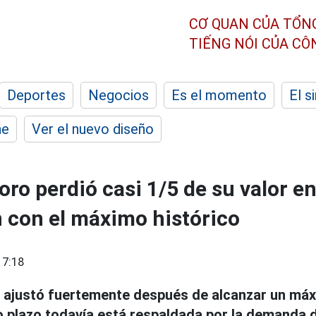
CƠ QUAN CỦA TỔN
TIẾNG NÓI CỦA C
Deportes
Negocios
Es el momento
El s
he
Ver el nuevo diseño
 oro perdió casi 1/5 de su valor e
 con el máximo histórico
17:18
 ajustó fuertemente después de alcanzar un máxi
go plazo todavía está respaldada por la demanda d