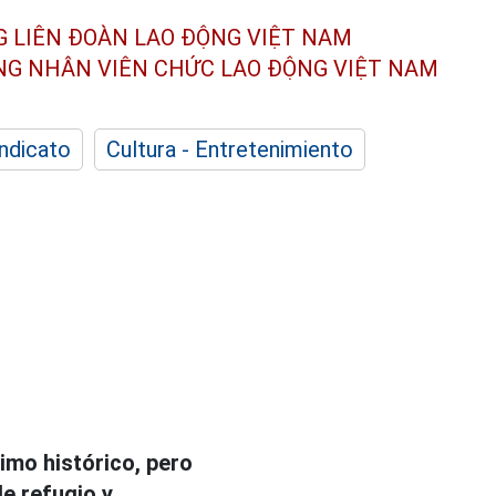
G LIÊN ĐOÀN
LAO ĐỘNG VIỆT NAM
ÔNG NHÂN
VIÊN CHỨC LAO ĐỘNG
VIỆT NAM
indicato
Cultura - Entretenimiento
n
mo histórico, pero
e refugio y