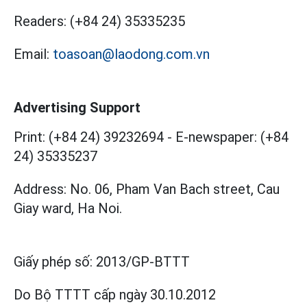
Readers:
(+84 24) 35335235
Email:
toasoan@laodong.com.vn
Advertising Support
Print: (+84 24) 39232694
-
E-newspaper: (+84
24) 35335237
Address: No. 06, Pham Van Bach street, Cau
Giay ward, Ha Noi.
Giấy phép số:
2013/GP-BTTT
Do Bộ TTTT cấp
ngày 30.10.2012