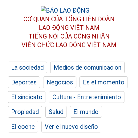
CƠ QUAN CỦA TỔNG LIÊN ĐOÀN
LAO ĐỘNG VIỆT NAM
TIẾNG NÓI CỦA CÔNG NHÂN
VIÊN CHỨC LAO ĐỘNG
VIỆT NAM
La sociedad
Medios de comunicacion
Deportes
Negocios
Es el momento
El sindicato
Cultura - Entretenimiento
Propiedad
Salud
El mundo
El coche
Ver el nuevo diseño