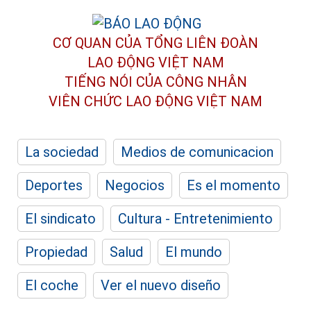
CƠ QUAN CỦA TỔNG LIÊN ĐOÀN
LAO ĐỘNG VIỆT NAM
TIẾNG NÓI CỦA CÔNG NHÂN
VIÊN CHỨC LAO ĐỘNG
VIỆT NAM
La sociedad
Medios de comunicacion
Deportes
Negocios
Es el momento
El sindicato
Cultura - Entretenimiento
Propiedad
Salud
El mundo
El coche
Ver el nuevo diseño