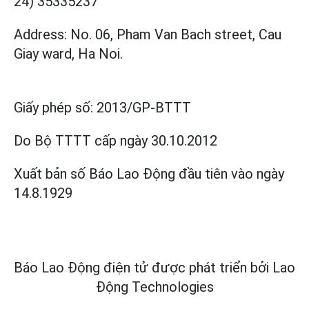
24) 35335237
Address: No. 06, Pham Van Bach street, Cau
Giay ward, Ha Noi.
Giấy phép số:
2013/GP-BTTT
Do Bộ TTTT cấp
ngày 30.10.2012
Xuất bản số Báo Lao Động đầu tiên vào ngày
14.8.1929
Báo Lao Động điện tử được phát triển bởi
Lao
Động Technologies