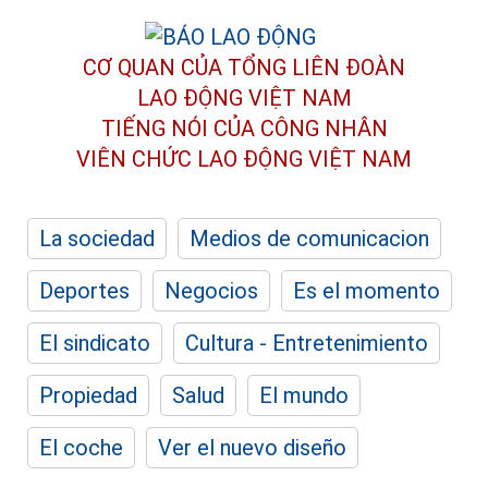
CƠ QUAN CỦA TỔNG LIÊN ĐOÀN
LAO ĐỘNG VIỆT NAM
TIẾNG NÓI CỦA CÔNG NHÂN
VIÊN CHỨC LAO ĐỘNG
VIỆT NAM
La sociedad
Medios de comunicacion
Deportes
Negocios
Es el momento
El sindicato
Cultura - Entretenimiento
Propiedad
Salud
El mundo
El coche
Ver el nuevo diseño