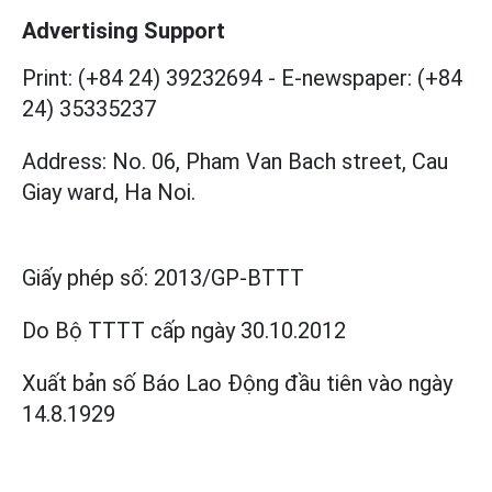
Advertising Support
Print: (+84 24) 39232694
-
E-newspaper: (+84
24) 35335237
Address: No. 06, Pham Van Bach street, Cau
Giay ward, Ha Noi.
Giấy phép số:
2013/GP-BTTT
Do Bộ TTTT cấp
ngày 30.10.2012
Xuất bản số Báo Lao Động đầu tiên vào ngày
14.8.1929