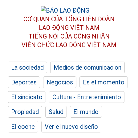
CƠ QUAN CỦA TỔNG LIÊN ĐOÀN
LAO ĐỘNG VIỆT NAM
TIẾNG NÓI CỦA CÔNG NHÂN
VIÊN CHỨC LAO ĐỘNG
VIỆT NAM
La sociedad
Medios de comunicacion
Deportes
Negocios
Es el momento
El sindicato
Cultura - Entretenimiento
Propiedad
Salud
El mundo
El coche
Ver el nuevo diseño