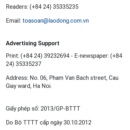
Readers:
(+84 24) 35335235
Email:
toasoan@laodong.com.vn
Advertising Support
Print: (+84 24) 39232694
-
E-newspaper: (+84
24) 35335237
Address: No. 06, Pham Van Bach street, Cau
Giay ward, Ha Noi.
Giấy phép số:
2013/GP-BTTT
Do Bộ TTTT cấp
ngày 30.10.2012