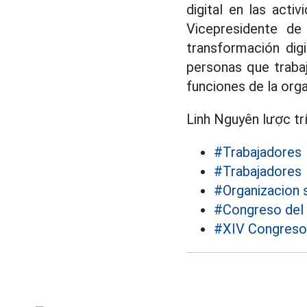
digital en las acti
Vicepresidente de
transformación dig
personas que trabaj
funciones de la orga
Linh Nguyên lược tr
#Trabajadores
#Trabajadores
#Organizacion s
#Congreso del 
#XIV Congreso 