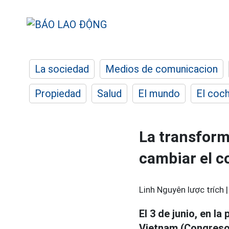
La sociedad
Medios de comunicacion
Propiedad
Salud
El mundo
El coc
La transform
cambiar el c
Linh Nguyên lược trích 
El 3 de junio, en l
Vietnam (Congreso)