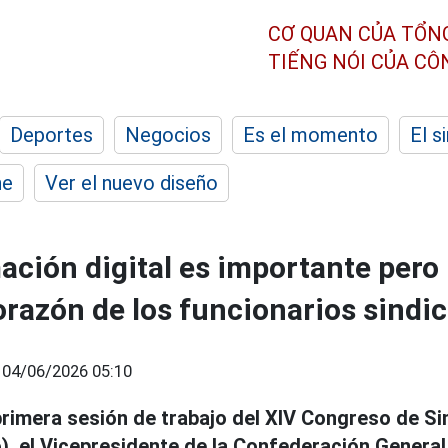
CƠ QUAN CỦA TỔN
TIẾNG NÓI CỦA C
Deportes
Negocios
Es el momento
El s
he
Ver el nuevo diseño
ación digital es importante pero
orazón de los funcionarios sindic
|
04/06/2026 05:10
a primera sesión de trabajo del XIV Congreso de S
, el Vicepresidente de la Confederación General