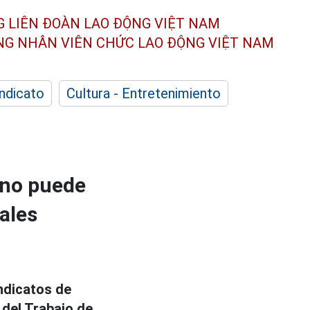
G LIÊN ĐOÀN
LAO ĐỘNG VIỆT NAM
ÔNG NHÂN
VIÊN CHỨC LAO ĐỘNG
VIỆT NAM
indicato
Cultura - Entretenimiento
 no puede
ales
indicatos de
 del Trabajo de