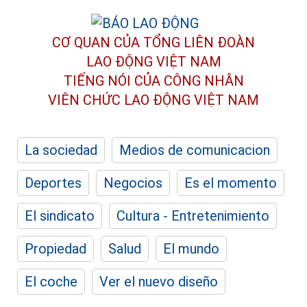
CƠ QUAN CỦA TỔNG LIÊN ĐOÀN
LAO ĐỘNG VIỆT NAM
TIẾNG NÓI CỦA CÔNG NHÂN
VIÊN CHỨC LAO ĐỘNG
VIỆT NAM
La sociedad
Medios de comunicacion
Deportes
Negocios
Es el momento
El sindicato
Cultura - Entretenimiento
Propiedad
Salud
El mundo
El coche
Ver el nuevo diseño