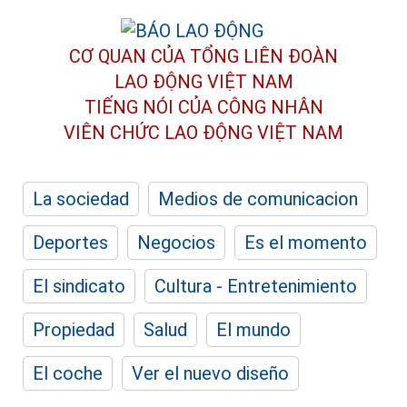
CƠ QUAN CỦA TỔNG LIÊN ĐOÀN
LAO ĐỘNG VIỆT NAM
TIẾNG NÓI CỦA CÔNG NHÂN
VIÊN CHỨC LAO ĐỘNG
VIỆT NAM
La sociedad
Medios de comunicacion
Deportes
Negocios
Es el momento
El sindicato
Cultura - Entretenimiento
Propiedad
Salud
El mundo
El coche
Ver el nuevo diseño