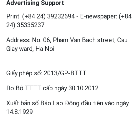
Advertising Support
Print: (+84 24) 39232694
-
E-newspaper: (+84
24) 35335237
Address: No. 06, Pham Van Bach street, Cau
Giay ward, Ha Noi.
Giấy phép số:
2013/GP-BTTT
Do Bộ TTTT cấp
ngày 30.10.2012
Xuất bản số Báo Lao Động đầu tiên vào ngày
14.8.1929