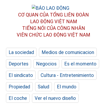
CƠ QUAN CỦA TỔNG LIÊN ĐOÀN
LAO ĐỘNG VIỆT NAM
TIẾNG NÓI CỦA CÔNG NHÂN
VIÊN CHỨC LAO ĐỘNG
VIỆT NAM
La sociedad
Medios de comunicacion
Deportes
Negocios
Es el momento
El sindicato
Cultura - Entretenimiento
Propiedad
Salud
El mundo
El coche
Ver el nuevo diseño