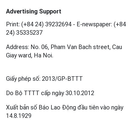
Advertising Support
Print: (+84 24) 39232694
-
E-newspaper: (+84
24) 35335237
Address: No. 06, Pham Van Bach street, Cau
Giay ward, Ha Noi.
Giấy phép số:
2013/GP-BTTT
Do Bộ TTTT cấp
ngày 30.10.2012
Xuất bản số Báo Lao Động đầu tiên vào ngày
14.8.1929