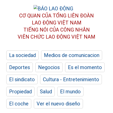
CƠ QUAN CỦA TỔNG LIÊN ĐOÀN
LAO ĐỘNG VIỆT NAM
TIẾNG NÓI CỦA CÔNG NHÂN
VIÊN CHỨC LAO ĐỘNG
VIỆT NAM
La sociedad
Medios de comunicacion
Deportes
Negocios
Es el momento
El sindicato
Cultura - Entretenimiento
Propiedad
Salud
El mundo
El coche
Ver el nuevo diseño