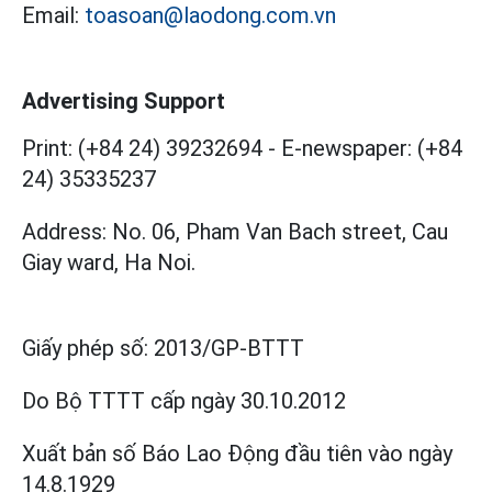
Email:
toasoan@laodong.com.vn
Advertising Support
Print: (+84 24) 39232694
-
E-newspaper: (+84
24) 35335237
Address: No. 06, Pham Van Bach street, Cau
Giay ward, Ha Noi.
Giấy phép số:
2013/GP-BTTT
Do Bộ TTTT cấp
ngày 30.10.2012
Xuất bản số Báo Lao Động đầu tiên vào ngày
14.8.1929